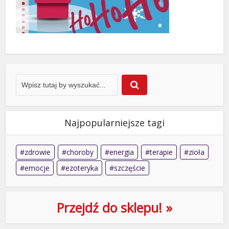
Najpopularniejsze tagi
zdrowie
choroby
energia
terapie
zioła
emocje
ezoteryka
szczęście
Przejdź do sklepu! »