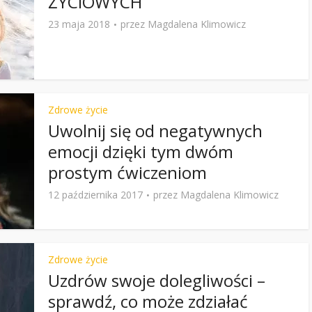
ŻYCIOWYCH
23 maja 2018
przez
Magdalena Klimowicz
Zdrowe życie
Uwolnij się od negatywnych
emocji dzięki tym dwóm
prostym ćwiczeniom
12 października 2017
przez
Magdalena Klimowicz
Zdrowe życie
Uzdrów swoje dolegliwości –
sprawdź, co może zdziałać