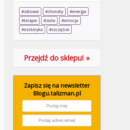
zdrowie
choroby
energia
terapie
zioła
emocje
ezoteryka
szczęście
Przejdź do sklepu! »
Zapisz się na newsletter
Blogu.talizman.pl