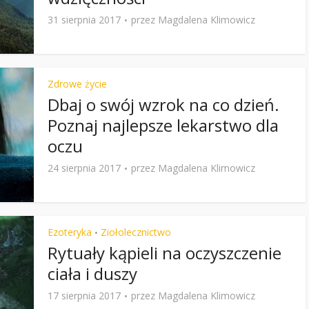
31 sierpnia 2017
przez
Magdalena Klimowicz
Zdrowe życie
Dbaj o swój wzrok na co dzień.
Poznaj najlepsze lekarstwo dla
oczu
24 sierpnia 2017
przez
Magdalena Klimowicz
Ezoteryka
Ziołolecznictwo
•
Rytuały kąpieli na oczyszczenie
ciała i duszy
17 sierpnia 2017
przez
Magdalena Klimowicz