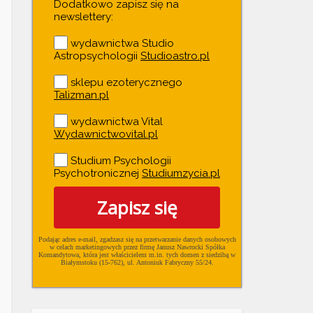
Dodatkowo zapisz się na
newslettery:
wydawnictwa Studio
Astropsychologii
Studioastro.pl
sklepu ezoterycznego
Talizman.pl
wydawnictwa Vital
Wydawnictwovital.pl
Studium Psychologii
Psychotronicznej
Studiumzycia.pl
Zapisz się
Podając adres e-mail, zgadzasz się na przetwarzanie danych osobowych
w ce­lach mar­ke­tin­go­wych przez firmę Janusz Nawrocki Spółka
Komandytowa, która jest właścicielem m.in. tych domen z siedzibą w
Białymstoku (15-762), ul. Antoniuk Fabryczny 55/24.