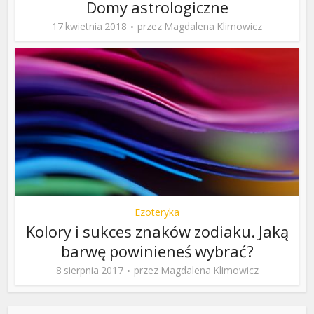
Domy astrologiczne
17 kwietnia 2018
przez
Magdalena Klimowicz
Ezoteryka
Kolory i sukces znaków zodiaku. Jaką
barwę powinieneś wybrać?
8 sierpnia 2017
przez
Magdalena Klimowicz