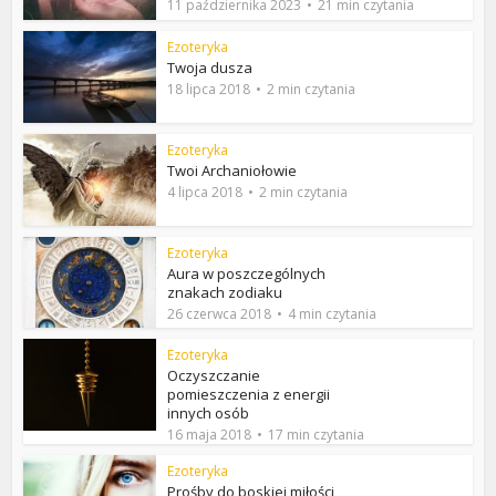
11 października 2023
21 min czytania
Ezoteryka
Twoja dusza
18 lipca 2018
2 min czytania
Ezoteryka
Twoi Archaniołowie
4 lipca 2018
2 min czytania
Ezoteryka
Aura w poszczególnych
znakach zodiaku
26 czerwca 2018
4 min czytania
Ezoteryka
Oczyszczanie
pomieszczenia z energii
innych osób
16 maja 2018
17 min czytania
Ezoteryka
Prośby do boskiej miłości