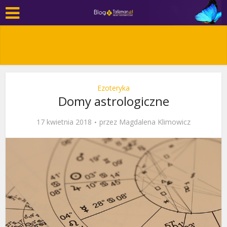
Ezoteryka
Domy astrologiczne
17 kwietnia 2018
przez
Magdalena Klimowicz