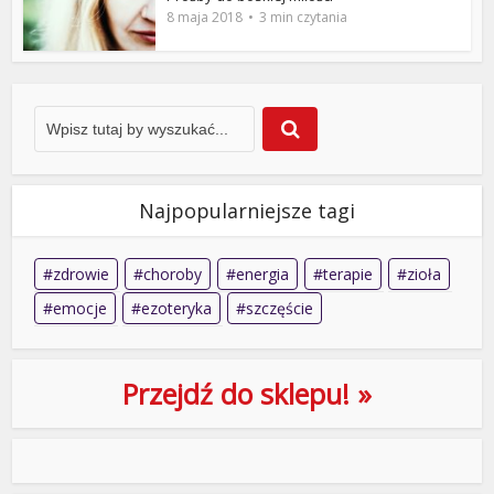
8 maja 2018
3 min czytania
Najpopularniejsze tagi
zdrowie
choroby
energia
terapie
zioła
emocje
ezoteryka
szczęście
Przejdź do sklepu! »