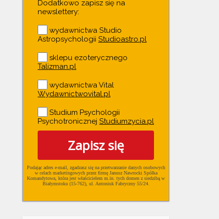
Dodatkowo zapisz się na
newslettery:
wydawnictwa Studio
Astropsychologii
Studioastro.pl
sklepu ezoterycznego
Talizman.pl
wydawnictwa Vital
Wydawnictwovital.pl
Studium Psychologii
Psychotronicznej
Studiumzycia.pl
Zapisz się
Podając adres e-mail, zgadzasz się na przetwarzanie danych osobowych
w ce­lach mar­ke­tin­go­wych przez firmę Janusz Nawrocki Spółka
Komandytowa, która jest właścicielem m.in. tych domen z siedzibą w
Białymstoku (15-762), ul. Antoniuk Fabryczny 55/24.