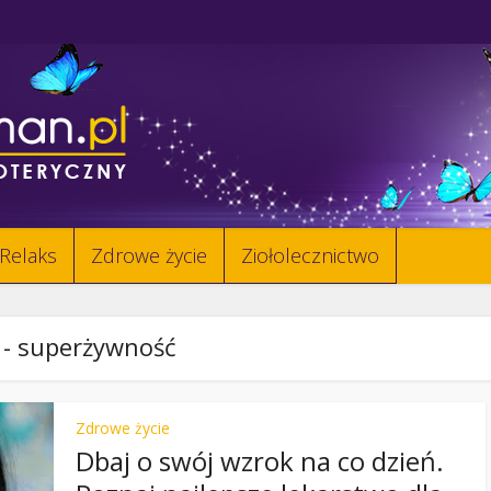
Relaks
Zdrowe życie
Ziołolecznictwo
 - superżywność
Zdrowe życie
Dbaj o swój wzrok na co dzień.