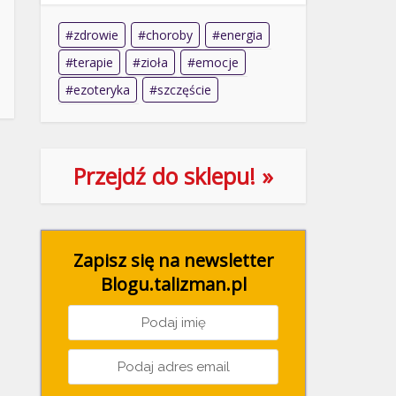
zdrowie
choroby
energia
terapie
zioła
emocje
ezoteryka
szczęście
Przejdź do sklepu! »
Zapisz się na newsletter
Blogu.talizman.pl