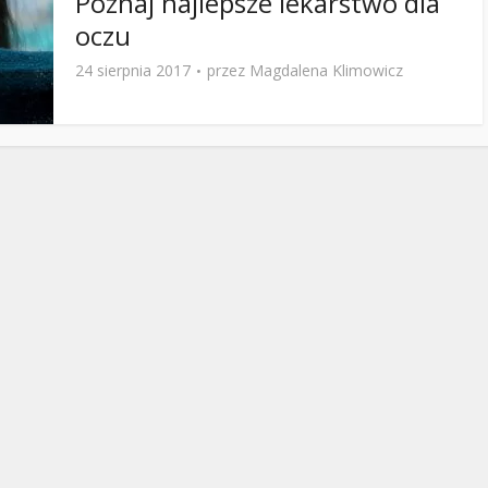
Poznaj najlepsze lekarstwo dla
oczu
24 sierpnia 2017
przez
Magdalena Klimowicz