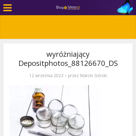
wyróżniający
Depositphotos_88126670_DS
12 września 2023
przez
Marcin Górski