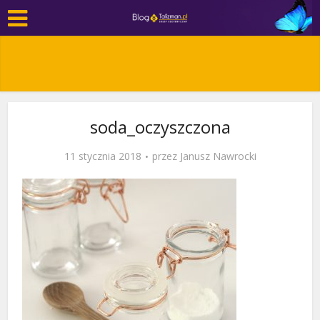
soda_oczyszczona
11 stycznia 2018
przez
Janusz Nawrocki