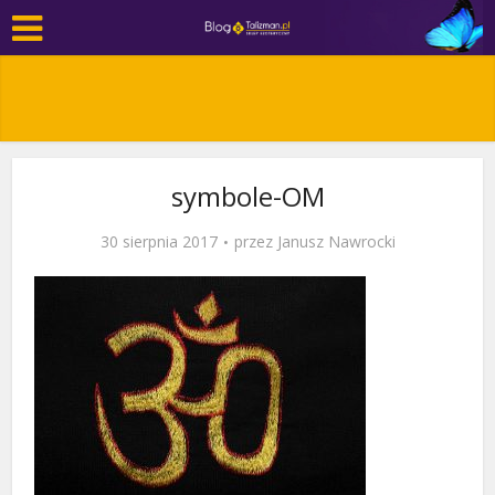
symbole-OM
30 sierpnia 2017
przez
Janusz Nawrocki