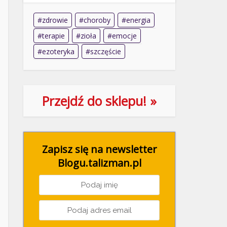
zdrowie
choroby
energia
terapie
zioła
emocje
ezoteryka
szczęście
Przejdź do sklepu! »
Zapisz się na newsletter
Blogu.talizman.pl