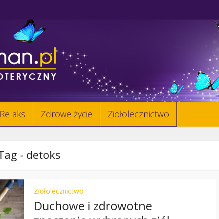
Relaks
Zdrowe życie
Ziołolecznictwo
Tag - detoks
Ziołolecznictwo
Duchowe i zdrowotne