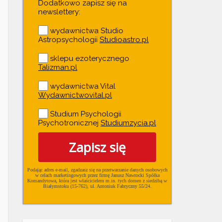
Dodatkowo zapisz się na
newslettery:
wydawnictwa Studio
Astropsychologii
Studioastro.pl
sklepu ezoterycznego
Talizman.pl
wydawnictwa Vital
Wydawnictwovital.pl
Studium Psychologii
Psychotronicznej
Studiumzycia.pl
Zapisz się
Podając adres e-mail, zgadzasz się na przetwarzanie danych osobowych
w ce­lach mar­ke­tin­go­wych przez firmę Janusz Nawrocki Spółka
Komandytowa, która jest właścicielem m.in. tych domen z siedzibą w
Białymstoku (15-762), ul. Antoniuk Fabryczny 55/24.