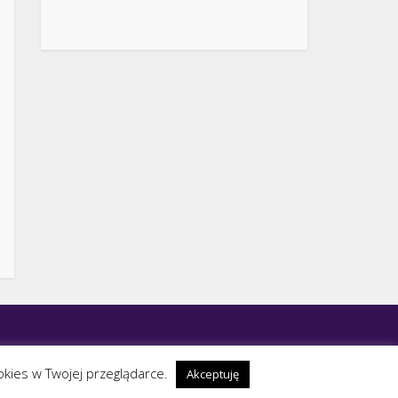
ookies w Twojej przeglądarce.
Akceptuję
6;