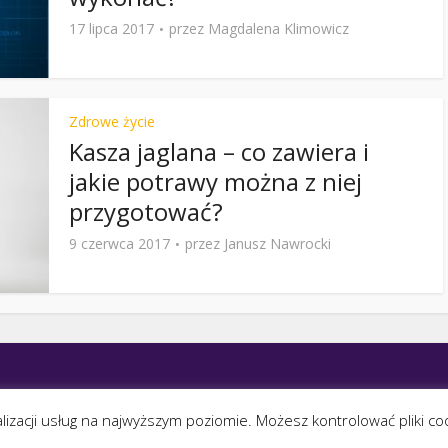
17 lipca 2017
przez
Magdalena Klimowicz
Zdrowe życie
Kasza jaglana – co zawiera i
jakie potrawy można z niej
przygotować?
9 czerwca 2017
przez
Janusz Nawrocki
alizacji usług na najwyższym poziomie. Możesz kontrolować pliki c
szystkie treści umieszczone na tej stronie są chronione prawem autorskim
Copyright
1999-202