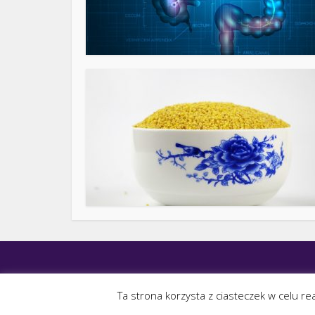
Ta strona korzysta z ciasteczek w celu re
W