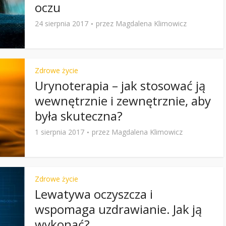
oczu
24 sierpnia 2017
przez
Magdalena Klimowicz
Zdrowe życie
Urynoterapia – jak stosować ją
wewnętrznie i zewnętrznie, aby
była skuteczna?
1 sierpnia 2017
przez
Magdalena Klimowicz
Zdrowe życie
Lewatywa oczyszcza i
wspomaga uzdrawianie. Jak ją
wykonać?