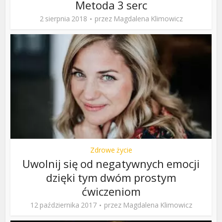
Metoda 3 serc
2 sierpnia 2018
przez
Magdalena Klimowicz
Zdrowe życie
Uwolnij się od negatywnych emocji
dzięki tym dwóm prostym
ćwiczeniom
12 października 2017
przez
Magdalena Klimowicz