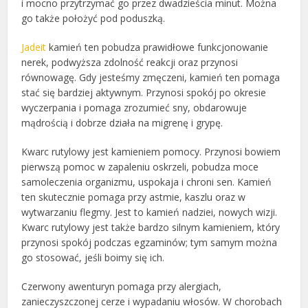
i mocno przytrzymać go przez dwadzieścia minut. Można
go także położyć pod poduszką.
Jadeit
kamień ten pobudza prawidłowe funkcjonowanie
nerek, podwyższa zdolność reakcji oraz przynosi
równowagę. Gdy jesteśmy zmęczeni, kamień ten pomaga
stać się bardziej aktywnym. Przynosi spokój po okresie
wyczerpania i pomaga zrozumieć sny, obdarowuje
mądrością i dobrze działa na migrenę i grypę.
Kwarc rutylowy jest kamieniem pomocy. Przynosi bowiem
pierwszą pomoc w zapaleniu oskrzeli, pobudza moce
samoleczenia organizmu, uspokaja i chroni sen. Kamień
ten skutecznie pomaga przy astmie, kaszlu oraz w
wytwarzaniu flegmy. Jest to kamień nadziei, nowych wizji.
Kwarc rutylowy jest także bardzo silnym kamieniem, który
przynosi spokój podczas egzaminów; tym samym można
go stosować, jeśli boimy się ich.
Czerwony awenturyn pomaga przy alergiach,
zanieczyszczonej cerze i wypadaniu włosów. W chorobach