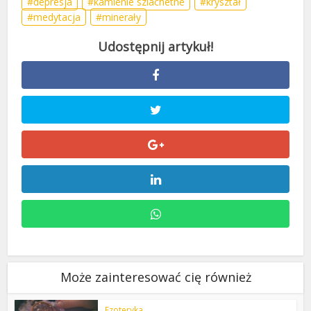
depresja
kamienie szlachetne
kryształ
medytacja
minerały
Może zainteresować cię również
Ezoteryka