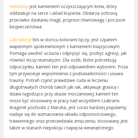
Heliotrop
jest kamieniem oczyszczającym krew, który
oddziałuje na serce i układ krążenia. Obdarza ochroną
przeciwko działaniu magii, przynosi równowagę i poczucie
bezpieczeństwa.
Labradoryt
lśni w słońcu kolorami tęczy; jest szpatem
wapiennym spokrewnionym z kamieniem księżycowym.
Pomaga uwolnić uczucia i odprężyć się, pozbyć agresji, jak
również leczy reumatyzm. Dla osób, które potrzebują
odpoczynku, kamień ten jest odpowiednim wyborem. Poza
tym przywołuje wspomnienia z podświadomości i usuwa
traumy. Potrafi czynić prawdziwe cuda w leczeniu
długotrwałych chorób takich jak rak, aktywuje grasicę i
działa łagodząco przy skazie moczanowej; kamień ten
może być stosowany w pracy nad wszystkimi czakrami.
Aragonit pochodzi z Maroka, jest coraz bardziej popularny;
nadaje się do wzmacniania układu odpornościowego,
trawiennego oraz przeciwdziała zmęczeniu; stosowany jest
także w stanach niepokoju i napięcia wewnętrznego.