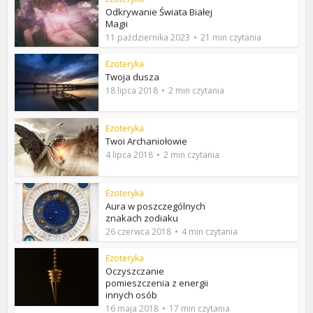
Odkrywanie Świata Białej
Magii
11 października 2023
21 min czytania
Ezoteryka
Twoja dusza
18 lipca 2018
2 min czytania
Ezoteryka
Twoi Archaniołowie
4 lipca 2018
2 min czytania
Ezoteryka
Aura w poszczególnych
znakach zodiaku
26 czerwca 2018
4 min czytania
Ezoteryka
Oczyszczanie
pomieszczenia z energii
innych osób
16 maja 2018
17 min czytania