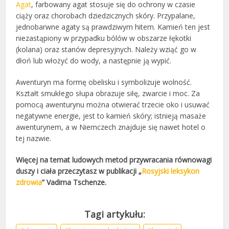
Agat
, farbowany agat stosuje się do ochrony w czasie
ciąży oraz chorobach dziedzicznych skóry. Przypalane,
jednobarwne agaty są prawdziwym hitem. Kamień ten jest
niezastąpiony w przypadku bólów w obszarze łękotki
(kolana) oraz stanów depresyjnych. Należy wziąć go w
dłoń lub włożyć do wody, a następnie ją wypić.
Awenturyn ma formę obelisku i symbolizuje wolność.
Kształt smukłego słupa obrazuje siłę, zwarcie i moc. Za
pomocą awenturynu można otwierać trzecie oko i usuwać
negatywne energie, jest to kamień skóry; istnieją masaże
awenturynem, a w Niemczech znajduje się nawet hotel o
tej nazwie.
Więcej na temat ludowych metod przywracania równowagi
duszy i ciała przeczytasz w publikacji „
Rosyjski leksykon
zdrowia
” Vadima Tschenze.