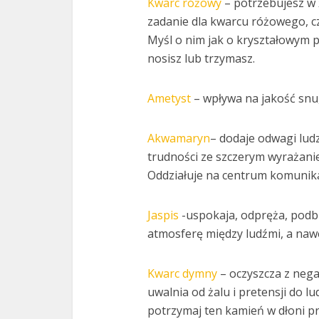
Kwarc różowy
– potrzebujesz w 
zadanie dla kwarcu różowego, cz
Myśl o nim jak o kryształowym p
nosisz lub trzymasz.
Ametyst
– wpływa na jakość snu
Akwamaryn
– dodaje odwagi lud
trudności ze szczerym wyrażanie
Oddziałuje na centrum komunikacj
Jaspis
-uspokaja, odpręża, podbu
atmosferę między ludźmi, a naw
Kwarc dymny
– oczyszcza z nega
uwalnia od żalu i pretensji do lu
potrzymaj ten kamień w dłoni pr