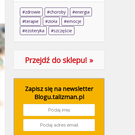
zdrowie
choroby
energia
terapie
zioła
emocje
ezoteryka
szczęście
Przejdź do sklepu! »
Zapisz się na newsletter
Blogu.talizman.pl