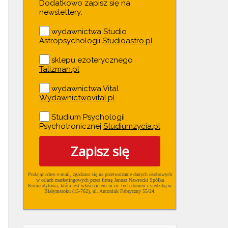
Dodatkowo zapisz się na
newslettery:
wydawnictwa Studio
Astropsychologii
Studioastro.pl
sklepu ezoterycznego
Talizman.pl
wydawnictwa Vital
Wydawnictwovital.pl
Studium Psychologii
Psychotronicznej
Studiumzycia.pl
Zapisz się
Podając adres e-mail, zgadzasz się na przetwarzanie danych osobowych
w ce­lach mar­ke­tin­go­wych przez firmę Janusz Nawrocki Spółka
Komandytowa, która jest właścicielem m.in. tych domen z siedzibą w
Białymstoku (15-762), ul. Antoniuk Fabryczny 55/24.