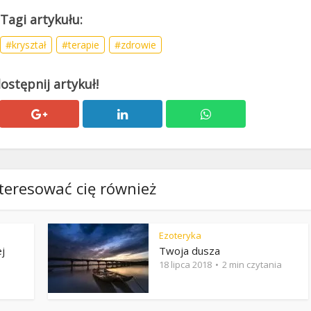
kryształ
terapie
zdrowie
teresować cię również
Ezoteryka
j
Twoja dusza
18 lipca 2018
2 min czytania