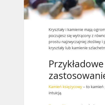
Kryształy i kamienie mają ogrom
poczujesz się wytrącony z równ
prostu najzwyczajniej złośliwy 
kryształy lub kamienie szlachetn
Przykładowe 
zastosowani
Kamień księżycowy
– to kamień p
intuicją.