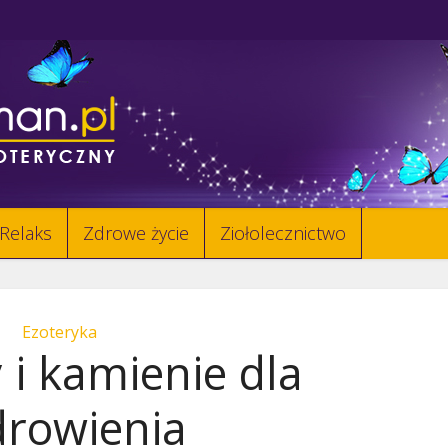
Relaks
Zdrowe życie
Ziołolecznictwo
Ezoteryka
 i kamienie dla
drowienia