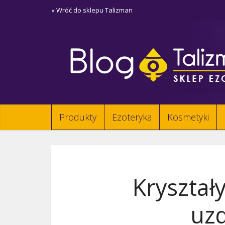
« Wróć do sklepu Talizman
Produkty
Ezoteryka
Kosmetyki
Kryształy
uz