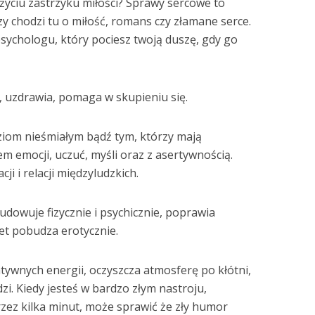
życiu zastrzyku miłości? Sprawy sercowe to
y chodzi tu o miłość, romans czy złamane serce.
sychologu, który pociesz twoją duszę, gdy go
, uzdrawia, pomaga w skupieniu się.
ziom nieśmiałym bądź tym, którzy mają
m emocji, uczuć, myśli oraz z asertywnością.
i i relacji międzyludzkich.
dowuje fizycznie i psychicznie, poprawia
et pobudza erotycznie.
tywnych energii, oczyszcza atmosferę po kłótni,
dzi. Kiedy jesteś w bardzo złym nastroju,
zez kilka minut, może sprawić że zły humor