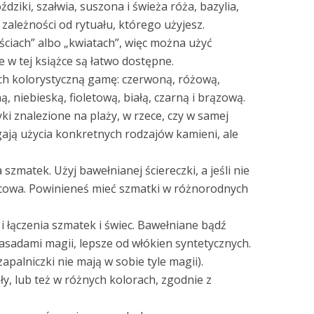
ździki, szałwia, suszona i świeża róża, bazylia,
zależności od rytuału, którego użyjesz.
iściach” albo „kwiatach”, więc można użyć
 w tej książce są łatwo dostępne.
 ich kolorystyczną gamę: czerwoną, różową,
, niebieską, fioletową, białą, czarną i brązową.
i znalezione na plaży, w rzece, czy w samej
ają użycia konkretnych rodzajów kamieni, ale
zmatek. Użyj bawełnianej ściereczki, a jeśli nie
ilcowa. Powinieneś mieć szmatki w różnorodnych
i łączenia szmatek i świec. Bawełniane bądź
zasadami magii, lepsze od włókien syntetycznych.
apalniczki nie mają w sobie tyle magii).
ły, lub też w różnych kolorach, zgodnie z