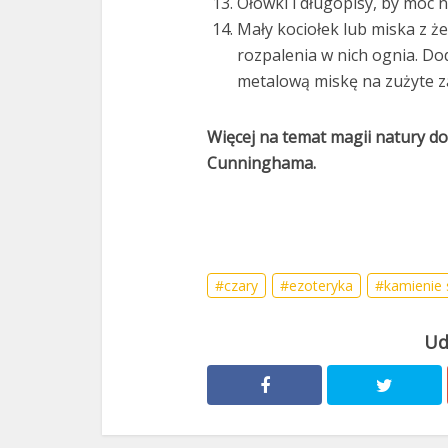
Ołówki i długopisy, by móc
Mały kociołek lub miska z ż
rozpalenia w nich ognia. Do
metalową miskę na zużyte za
Więcej na temat magii natury dow
Cunninghama.
czary
ezoteryka
kamienie 