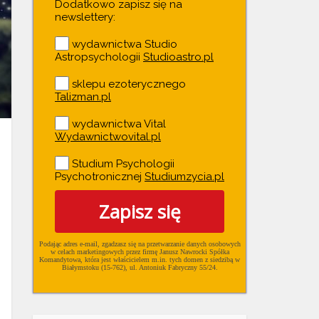
Dodatkowo zapisz się na
newslettery:
wydawnictwa Studio
Astropsychologii
Studioastro.pl
sklepu ezoterycznego
Talizman.pl
wydawnictwa Vital
Wydawnictwovital.pl
Studium Psychologii
Psychotronicznej
Studiumzycia.pl
Zapisz się
Podając adres e-mail, zgadzasz się na przetwarzanie danych osobowych
w ce­lach mar­ke­tin­go­wych przez firmę Janusz Nawrocki Spółka
Komandytowa, która jest właścicielem m.in. tych domen z siedzibą w
Białymstoku (15-762), ul. Antoniuk Fabryczny 55/24.