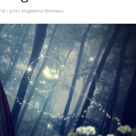
018
przez
Magdalena Klimowicz