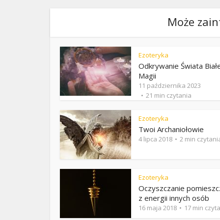
Może zain
Ezoteryka
Odkrywanie Świata Białe
Magii
11 października 2023
21 min czytania
Ezoteryka
Twoi Archaniołowie
4 lipca 2018
2 min czytani
Ezoteryka
Oczyszczanie pomieszc
z energii innych osób
16 maja 2018
17 min czyt