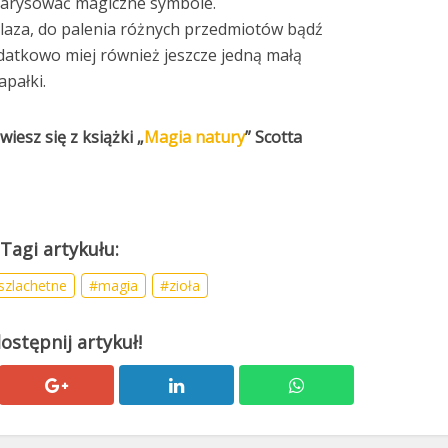
 narysować magiczne symbole.
elaza, do palenia różnych przedmiotów bądź
datkowo miej również jeszcze jedną małą
pałki.
iesz się z książki „
Magia natury
” Scotta
szlachetne
magia
zioła