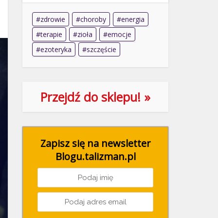
zdrowie
choroby
energia
terapie
zioła
emocje
ezoteryka
szczęście
Przejdź do sklepu! »
Zapisz się na newsletter
Blogu.talizman.pl