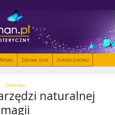
Relaks
Zdrowe życie
Ziołolecznictwo
Ezoteryka
arzędzi naturalnej
magii