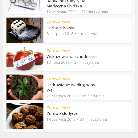
Bańkami: Tradycyjna
Medycyna Chińska...
12 września 2023
27 min czytania
Zdrowe życie
Liczba zdrowia
8 sierpnia 2018
1 min czytania
Zdrowe życie
Wskazówki na schudnięcie
12 lipca 2018
2 min czytania
Zdrowe życie
Uzdrawianie według baby
Walji
21 czerwca 2018
2 min czytania
Zdrowe życie
Zdrowe słodycze
14 czerwca 2018
31 min czytania