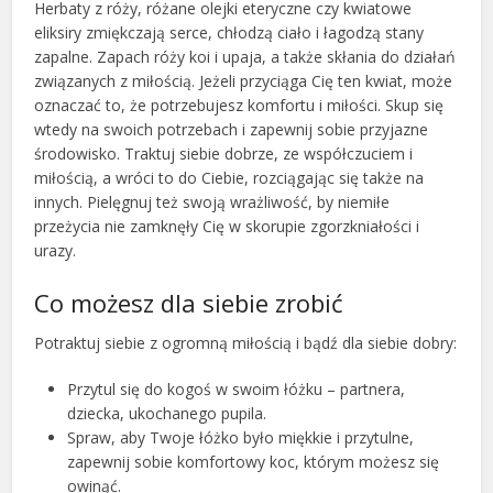
Herbaty z róży, różane olejki eteryczne czy kwiatowe
eliksiry zmiękczają serce, chłodzą ciało i łagodzą stany
zapalne. Zapach róży koi i upaja, a także skłania do działań
związanych z miłością. Jeżeli przyciąga Cię ten kwiat, może
oznaczać to, że potrzebujesz komfortu i miłości. Skup się
wtedy na swoich potrzebach i zapewnij sobie przyjazne
środowisko. Traktuj siebie dobrze, ze współczuciem i
miłością, a wróci to do Ciebie, rozciągając się także na
innych. Pielęgnuj też swoją wrażliwość, by niemiłe
przeżycia nie zamknęły Cię w skorupie zgorzkniałości i
urazy.
Co możesz dla siebie zrobić
Potraktuj siebie z ogromną miłością i bądź dla siebie dobry:
Przytul się do kogoś w swoim łóżku – partnera,
dziecka, ukochanego pupila.
Spraw, aby Twoje łóżko było miękkie i przytulne,
zapewnij sobie komfortowy koc, którym możesz się
owinąć.