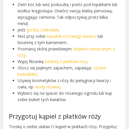
Zwiń koc lub weź poduszkę i połóż pod łopatkami lub
wzdłuż kręgosłupa. Otwórz swoją klatkę piersiową,
wyciągając ramiona. Tak odpoczywaj przez kilka
minut.
Jedz
gorzką czekoladę
.
Noś przy sobie
kawałek różowego kwarcu
lub
biżuterię z tym kamieniem.
Posmaruj skórę prawdziwym
olejkiem eterycznym z
róży
.
Wypij filiżankę
herbaty z płatków róży
.
Otocz się pięknym zapachem, zapalając
różane
kadzidełko
.
Używaj kosmetyków z róży do pielęgnacji twarzy i
ciała, np.
wody różanej
.
Wybierz się na spacer do różanego ogrodu lub kup
sobie bukiet tych kwiatów.
Przygotuj kąpiel z płatków róży
Troskę o siebie ułatwi Ci kąpiel w płatkach róży. Przygotuj