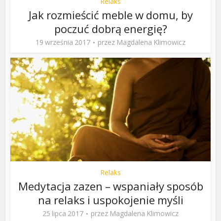
Relaks
Jak rozmieścić meble w domu, by
poczuć dobrą energię?
19 września 2017
przez
Magdalena Klimowicz
Relaks
Medytacja zazen – wspaniały sposób
na relaks i uspokojenie myśli
25 lipca 2017
przez
Magdalena Klimowicz