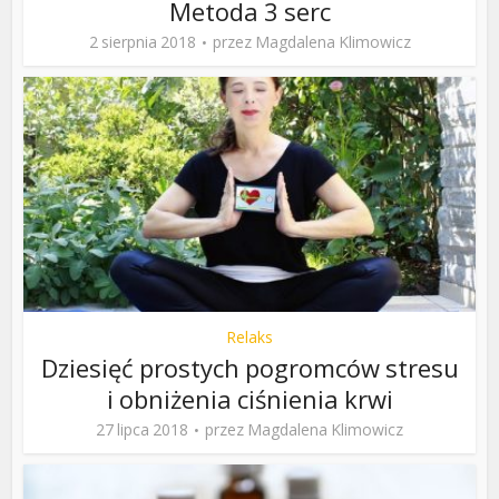
Metoda 3 serc
2 sierpnia 2018
przez
Magdalena Klimowicz
Relaks
Dziesięć prostych pogromców stresu
i obniżenia ciśnienia krwi
27 lipca 2018
przez
Magdalena Klimowicz